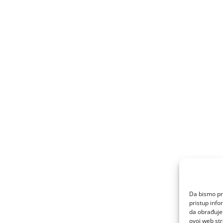
Da bismo pru
pristup inf
da obrađujem
ovoj web str