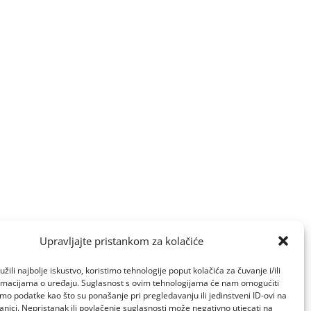
Upravljajte pristankom za kolačiće
žili najbolje iskustvo, koristimo tehnologije poput kolačića za čuvanje i/ili
ormacijama o uređaju. Suglasnost s ovim tehnologijama će nam omogućiti
o podatke kao što su ponašanje pri pregledavanju ili jedinstveni ID-ovi na
anici. Nepristanak ili povlačenje suglasnosti može negativno utjecati na