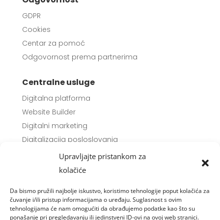
GDPR
Cookies
Centar za pomoć
Odgovornost prema partnerima
Centralne usluge
Digitalna platforma
Website Builder
Digitalni marketing
Digitalizacija posloslovanja
Upravljanje medijima
Upravljajte pristankom za
kolačiće
Proizvodi
Da bismo pružili najbolje iskustvo, koristimo tehnologije poput kolačića za
Digitalna platforma
čuvanje i/ili pristup informacijama o uređaju. Suglasnost s ovim
Portal Moje Đakovo
tehnologijama će nam omogućiti da obrađujemo podatke kao što su
ponašanje pri pregledavanju ili jedinstveni ID-ovi na ovoj web stranici.