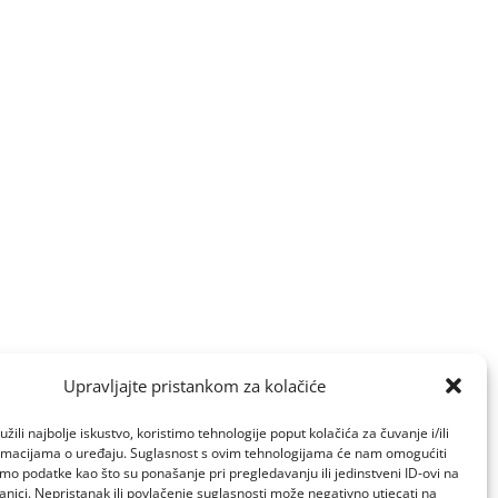
Upravljajte pristankom za kolačiće
žili najbolje iskustvo, koristimo tehnologije poput kolačića za čuvanje i/ili
ormacijama o uređaju. Suglasnost s ovim tehnologijama će nam omogućiti
o podatke kao što su ponašanje pri pregledavanju ili jedinstveni ID-ovi na
anici. Nepristanak ili povlačenje suglasnosti može negativno utjecati na