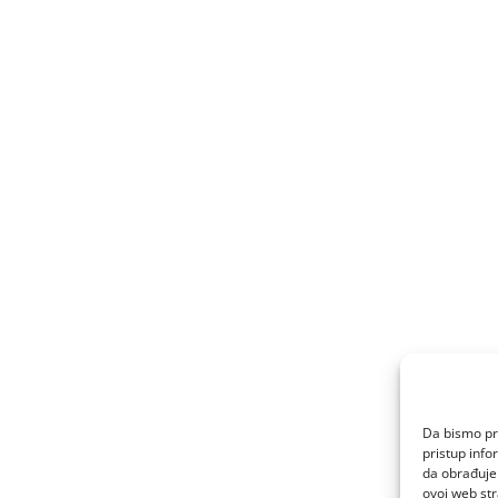
Da bismo pru
pristup inf
da obrađujem
ovoj web str