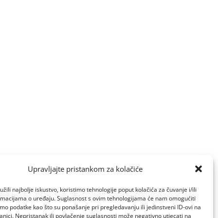
Upravljajte pristankom za kolačiće
žili najbolje iskustvo, koristimo tehnologije poput kolačića za čuvanje i/ili
ormacijama o uređaju. Suglasnost s ovim tehnologijama će nam omogućiti
o podatke kao što su ponašanje pri pregledavanju ili jedinstveni ID-ovi na
anici. Nepristanak ili povlačenje suglasnosti može negativno utjecati na