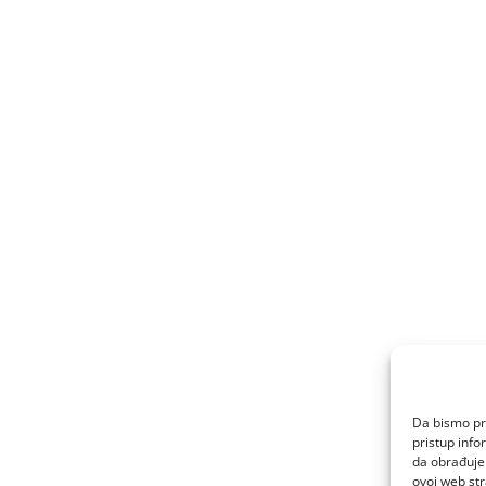
Da bismo pru
pristup inf
da obrađujem
ovoj web str