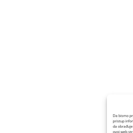
Da bismo pru
pristup inf
da obrađujem
ovoj web str