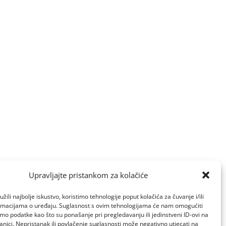
Upravljajte pristankom za kolačiće
žili najbolje iskustvo, koristimo tehnologije poput kolačića za čuvanje i/ili
ormacijama o uređaju. Suglasnost s ovim tehnologijama će nam omogućiti
o podatke kao što su ponašanje pri pregledavanju ili jedinstveni ID-ovi na
anici. Nepristanak ili povlačenje suglasnosti može negativno utjecati na