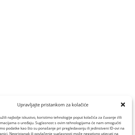
Upravljajte pristankom za kolačiće
žili najbolje iskustvo, koristimo tehnologije poput kolačića za čuvanje i/ili
ormacijama o uređaju. Suglasnost s ovim tehnologijama će nam omogućiti
o podatke kao što su ponašanje pri pregledavanju ili jedinstveni ID-ovi na
anici. Nepristanak ili povlačenje suglasnosti može negativno utjecati na