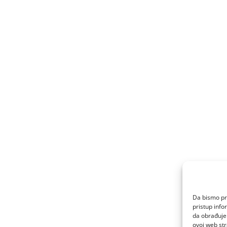
Da bismo pru
pristup inf
da obrađujem
ovoj web str