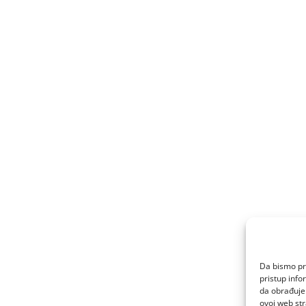
Da bismo pru
pristup inf
da obrađujem
ovoj web str