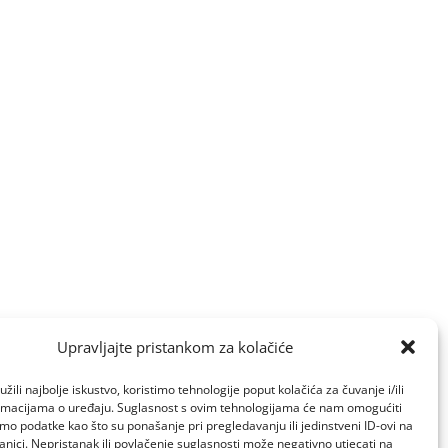
Upravljajte pristankom za kolačiće
žili najbolje iskustvo, koristimo tehnologije poput kolačića za čuvanje i/ili
ormacijama o uređaju. Suglasnost s ovim tehnologijama će nam omogućiti
o podatke kao što su ponašanje pri pregledavanju ili jedinstveni ID-ovi na
anici. Nepristanak ili povlačenje suglasnosti može negativno utjecati na