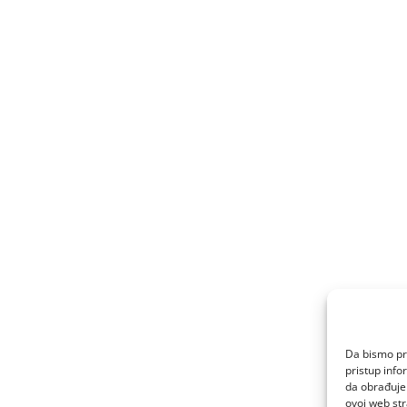
Da bismo pru
pristup inf
da obrađujem
ovoj web str