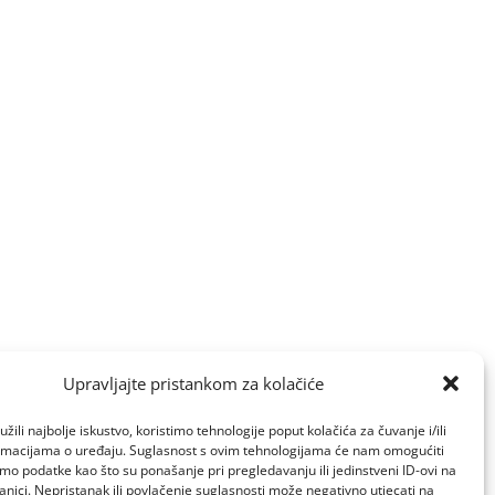
Upravljajte pristankom za kolačiće
žili najbolje iskustvo, koristimo tehnologije poput kolačića za čuvanje i/ili
ormacijama o uređaju. Suglasnost s ovim tehnologijama će nam omogućiti
o podatke kao što su ponašanje pri pregledavanju ili jedinstveni ID-ovi na
anici. Nepristanak ili povlačenje suglasnosti može negativno utjecati na