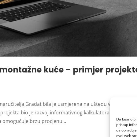
 montažne kuće – primjer projekt
naručitelja Gradat bila je usmjerena na uštedu vremena i
 projekta bio je razvoj informativnog kalkulatora cijene
Da bismo pru
ma omogućuje brzu procjenu...
pristup inf
da obrađujem
ovoj web str