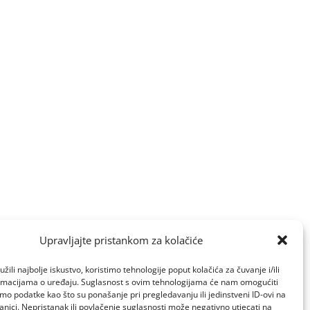
Upravljajte pristankom za kolačiće
žili najbolje iskustvo, koristimo tehnologije poput kolačića za čuvanje i/ili
ormacijama o uređaju. Suglasnost s ovim tehnologijama će nam omogućiti
o podatke kao što su ponašanje pri pregledavanju ili jedinstveni ID-ovi na
anici. Nepristanak ili povlačenje suglasnosti može negativno utjecati na