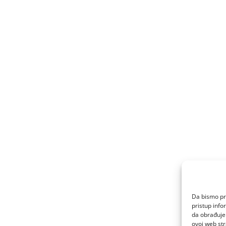
Da bismo pru
pristup inf
da obrađujem
ovoj web str