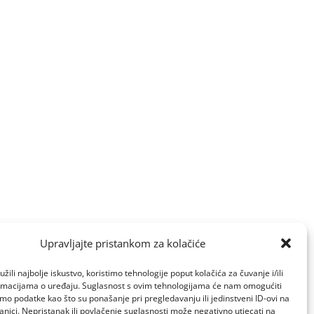
Upravljajte pristankom za kolačiće
žili najbolje iskustvo, koristimo tehnologije poput kolačića za čuvanje i/ili
ormacijama o uređaju. Suglasnost s ovim tehnologijama će nam omogućiti
o podatke kao što su ponašanje pri pregledavanju ili jedinstveni ID-ovi na
anici. Nepristanak ili povlačenje suglasnosti može negativno utjecati na