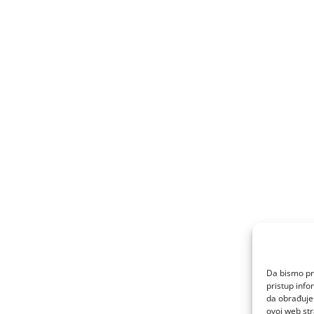
Da bismo pru
pristup inf
da obrađujem
ovoj web str