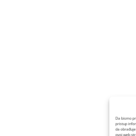
Da bismo pru
pristup inf
da obrađujem
ovoj web str