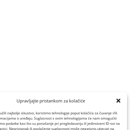
Upravljajte pristankom za kolačiće
žili najbolje iskustvo, koristimo tehnologije poput kolačića za čuvanje i/ili
ormacijama o uređaju. Suglasnost s ovim tehnologijama će nam omogućiti
o podatke kao što su ponašanje pri pregledavanju ili jedinstveni ID-ovi na
anici. Nepristanak ili povlačenje suglasnosti može negativno utjecati na