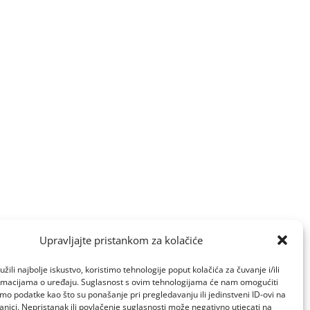
Upravljajte pristankom za kolačiće
žili najbolje iskustvo, koristimo tehnologije poput kolačića za čuvanje i/ili
ormacijama o uređaju. Suglasnost s ovim tehnologijama će nam omogućiti
o podatke kao što su ponašanje pri pregledavanju ili jedinstveni ID-ovi na
anici. Nepristanak ili povlačenje suglasnosti može negativno utjecati na