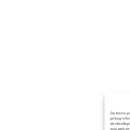
Da bismo pru
pristup inf
da obrađujem
ovoj web str