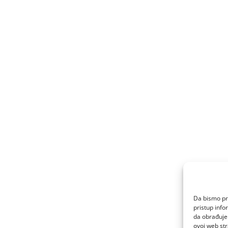
Da bismo pru
pristup inf
da obrađujem
ovoj web str