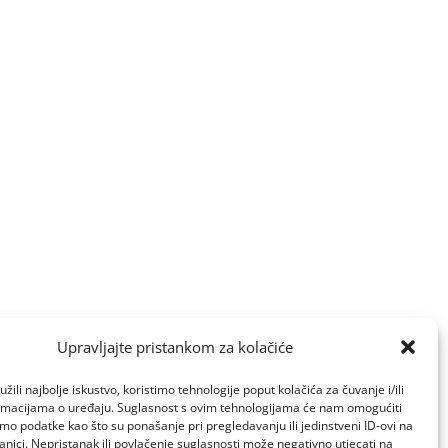
Upravljajte pristankom za kolačiće
žili najbolje iskustvo, koristimo tehnologije poput kolačića za čuvanje i/ili
ormacijama o uređaju. Suglasnost s ovim tehnologijama će nam omogućiti
o podatke kao što su ponašanje pri pregledavanju ili jedinstveni ID-ovi na
anici. Nepristanak ili povlačenje suglasnosti može negativno utjecati na