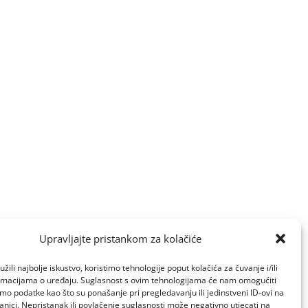
Upravljajte pristankom za kolačiće
žili najbolje iskustvo, koristimo tehnologije poput kolačića za čuvanje i/ili
ormacijama o uređaju. Suglasnost s ovim tehnologijama će nam omogućiti
o podatke kao što su ponašanje pri pregledavanju ili jedinstveni ID-ovi na
anici. Nepristanak ili povlačenje suglasnosti može negativno utjecati na