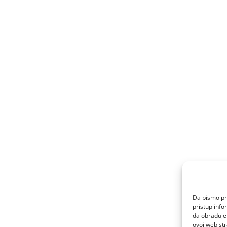
Da bismo pru
pristup inf
da obrađujem
ovoj web str