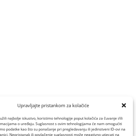
Upravljajte pristankom za kolačiće
žili najbolje iskustvo, koristimo tehnologije poput kolačića za čuvanje i/ili
ormacijama o uređaju. Suglasnost s ovim tehnologijama će nam omogućiti
o podatke kao što su ponašanje pri pregledavanju ili jedinstveni ID-ovi na
anici. Nepristanak ili povlačenje suglasnosti može negativno utjecati na