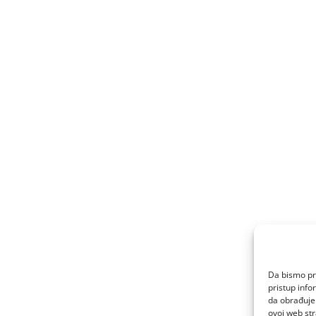
Da bismo pru
pristup inf
da obrađujem
ovoj web str