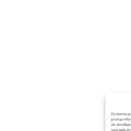
Da bismo pru
pristup inf
da obrađujem
ovoj web str