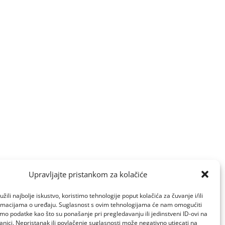
Upravljajte pristankom za kolačiće
žili najbolje iskustvo, koristimo tehnologije poput kolačića za čuvanje i/ili
ormacijama o uređaju. Suglasnost s ovim tehnologijama će nam omogućiti
o podatke kao što su ponašanje pri pregledavanju ili jedinstveni ID-ovi na
anici. Nepristanak ili povlačenje suglasnosti može negativno utjecati na