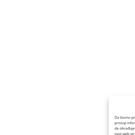
Da bismo pru
pristup inf
da obrađujem
ovoj web str