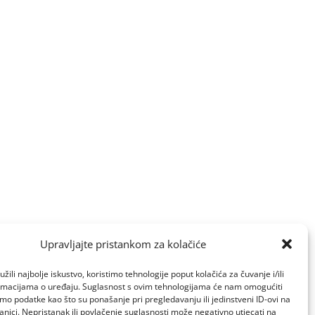
Upravljajte pristankom za kolačiće
žili najbolje iskustvo, koristimo tehnologije poput kolačića za čuvanje i/ili
ormacijama o uređaju. Suglasnost s ovim tehnologijama će nam omogućiti
o podatke kao što su ponašanje pri pregledavanju ili jedinstveni ID-ovi na
anici. Nepristanak ili povlačenje suglasnosti može negativno utjecati na