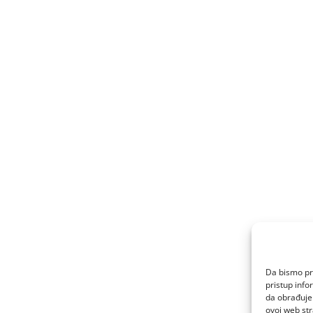
Da bismo pru
pristup inf
da obrađujem
ovoj web str