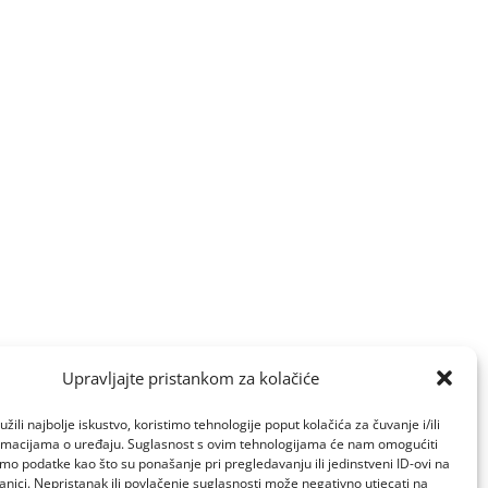
Upravljajte pristankom za kolačiće
žili najbolje iskustvo, koristimo tehnologije poput kolačića za čuvanje i/ili
ormacijama o uređaju. Suglasnost s ovim tehnologijama će nam omogućiti
o podatke kao što su ponašanje pri pregledavanju ili jedinstveni ID-ovi na
anici. Nepristanak ili povlačenje suglasnosti može negativno utjecati na