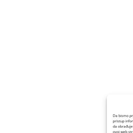
Da bismo pru
pristup inf
da obrađujem
ovoj web str