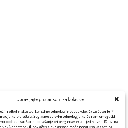
Upravljajte pristankom za kolačiće
žili najbolje iskustvo, koristimo tehnologije poput kolačića za čuvanje i/ili
ormacijama o uređaju. Suglasnost s ovim tehnologijama će nam omogućiti
o podatke kao što su ponašanje pri pregledavanju ili jedinstveni ID-ovi na
anici. Nepristanak ili povlačenje suglasnosti može negativno utjecati na