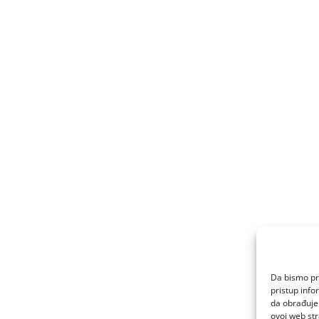
Da bismo pru
pristup inf
da obrađujem
ovoj web str