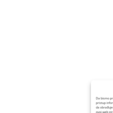
Da bismo pru
pristup inf
da obrađujem
ovoj web str