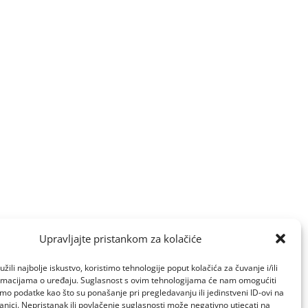
Upravljajte pristankom za kolačiće
žili najbolje iskustvo, koristimo tehnologije poput kolačića za čuvanje i/ili
ormacijama o uređaju. Suglasnost s ovim tehnologijama će nam omogućiti
o podatke kao što su ponašanje pri pregledavanju ili jedinstveni ID-ovi na
anici. Nepristanak ili povlačenje suglasnosti može negativno utjecati na