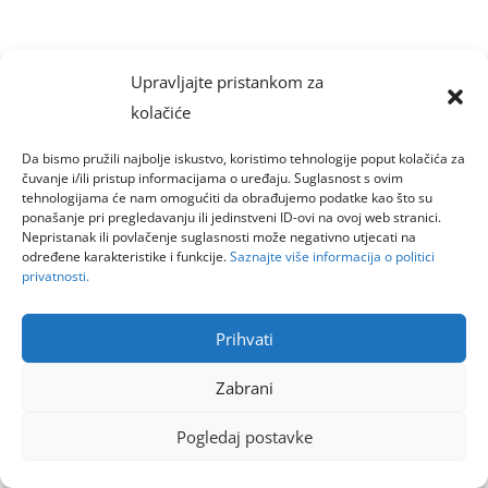
Upravljajte pristankom za
kolačiće
Da bismo pružili najbolje iskustvo, koristimo tehnologije poput kolačića za
čuvanje i/ili pristup informacijama o uređaju. Suglasnost s ovim
tehnologijama će nam omogućiti da obrađujemo podatke kao što su
ponašanje pri pregledavanju ili jedinstveni ID-ovi na ovoj web stranici.
Nepristanak ili povlačenje suglasnosti može negativno utjecati na
određene karakteristike i funkcije.
Saznajte više informacija o politici
privatnosti.
Prihvati
Zabrani
Pogledaj postavke