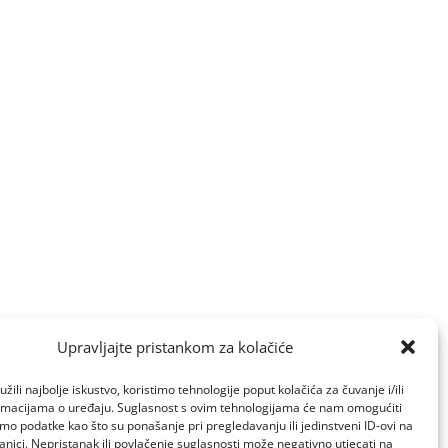
Upravljajte pristankom za kolačiće
žili najbolje iskustvo, koristimo tehnologije poput kolačića za čuvanje i/ili
ormacijama o uređaju. Suglasnost s ovim tehnologijama će nam omogućiti
o podatke kao što su ponašanje pri pregledavanju ili jedinstveni ID-ovi na
anici. Nepristanak ili povlačenje suglasnosti može negativno utjecati na