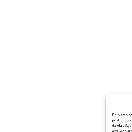
Da bismo pru
pristup inf
da obrađujem
ovoj web str