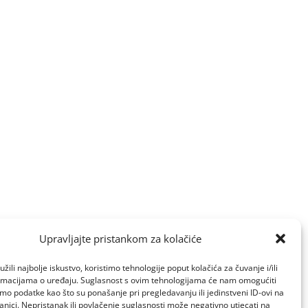
Upravljajte pristankom za kolačiće
žili najbolje iskustvo, koristimo tehnologije poput kolačića za čuvanje i/ili
ormacijama o uređaju. Suglasnost s ovim tehnologijama će nam omogućiti
o podatke kao što su ponašanje pri pregledavanju ili jedinstveni ID-ovi na
anici. Nepristanak ili povlačenje suglasnosti može negativno utjecati na