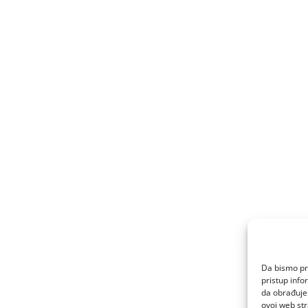
Da bismo pru
pristup inf
da obrađujem
ovoj web str