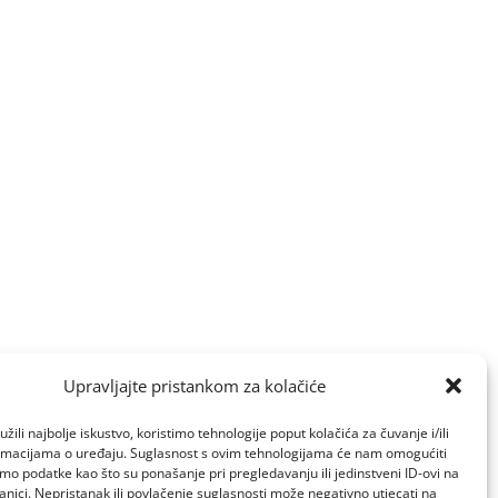
Upravljajte pristankom za kolačiće
žili najbolje iskustvo, koristimo tehnologije poput kolačića za čuvanje i/ili
ormacijama o uređaju. Suglasnost s ovim tehnologijama će nam omogućiti
o podatke kao što su ponašanje pri pregledavanju ili jedinstveni ID-ovi na
anici. Nepristanak ili povlačenje suglasnosti može negativno utjecati na