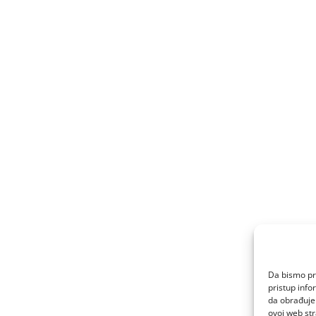
Da bismo pru
pristup inf
da obrađujem
ovoj web str