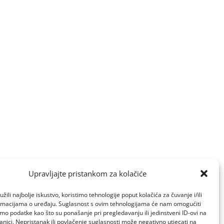
Upravljajte pristankom za kolačiće
žili najbolje iskustvo, koristimo tehnologije poput kolačića za čuvanje i/ili
ormacijama o uređaju. Suglasnost s ovim tehnologijama će nam omogućiti
o podatke kao što su ponašanje pri pregledavanju ili jedinstveni ID-ovi na
anici. Nepristanak ili povlačenje suglasnosti može negativno utjecati na