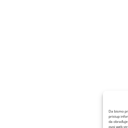
Da bismo pru
pristup inf
da obrađujem
ovoj web str