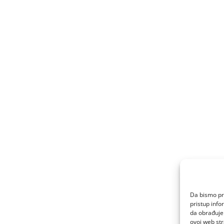
Da bismo pru
pristup inf
da obrađujem
ovoj web str