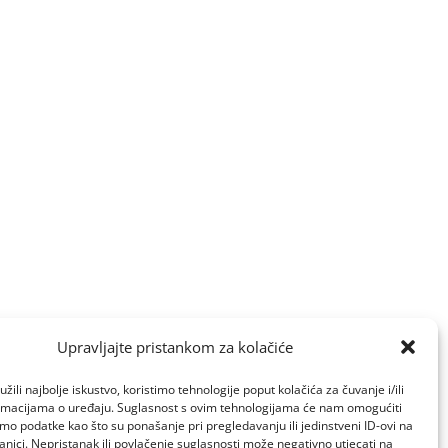
Upravljajte pristankom za kolačiće
žili najbolje iskustvo, koristimo tehnologije poput kolačića za čuvanje i/ili
ormacijama o uređaju. Suglasnost s ovim tehnologijama će nam omogućiti
o podatke kao što su ponašanje pri pregledavanju ili jedinstveni ID-ovi na
anici. Nepristanak ili povlačenje suglasnosti može negativno utjecati na