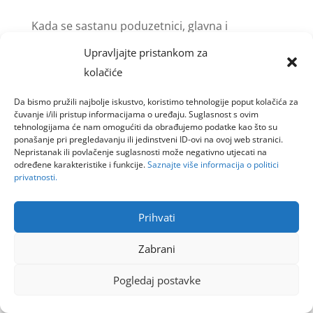
Kada se sastanu poduzetnici, glavna i
neizbježna tema uvijek je biznis. No, ponekad,
Upravljajte pristankom za
kada razgovor skrene na teme koje nisu vezane
kolačiće
za poslovanje, uvijek se nađe poduzetnik koji u
Da bismo pružili najbolje iskustvo, koristimo tehnologije poput kolačića za
takvoj temi pronađe vezu s biznisom. Tako,
čuvanje i/ili pristup informacijama o uređaju. Suglasnost s ovim
primjerice, tema filmova gotovo uvijek završi...
tehnologijama će nam omogućiti da obrađujemo podatke kao što su
ponašanje pri pregledavanju ili jedinstveni ID-ovi na ovoj web stranici.
Nepristanak ili povlačenje suglasnosti može negativno utjecati na
određene karakteristike i funkcije.
Saznajte više informacija o politici
privatnosti.
Goinfoweb d.o.o.
Prihvati
Zabrani
Pogledaj postavke