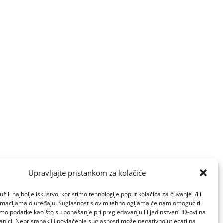
Upravljajte pristankom za kolačiće
žili najbolje iskustvo, koristimo tehnologije poput kolačića za čuvanje i/ili
ormacijama o uređaju. Suglasnost s ovim tehnologijama će nam omogućiti
o podatke kao što su ponašanje pri pregledavanju ili jedinstveni ID-ovi na
anici. Nepristanak ili povlačenje suglasnosti može negativno utjecati na