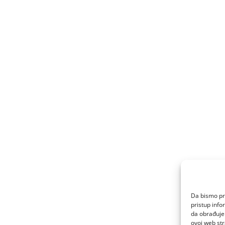
Da bismo pru
pristup inf
da obrađujem
ovoj web str