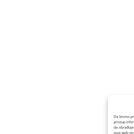
Da bismo pru
pristup inf
da obrađujem
ovoj web str