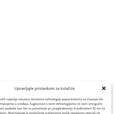
Upravljajte pristankom za kolačiće
žili najbolje iskustvo, koristimo tehnologije poput kolačića za čuvanje i/ili
ormacijama o uređaju. Suglasnost s ovim tehnologijama će nam omogućiti
o podatke kao što su ponašanje pri pregledavanju ili jedinstveni ID-ovi na
anici. Nepristanak ili povlačenje suglasnosti može negativno utjecati na