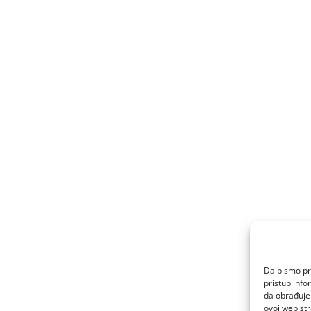
Da bismo pru
pristup inf
da obrađujem
ovoj web str