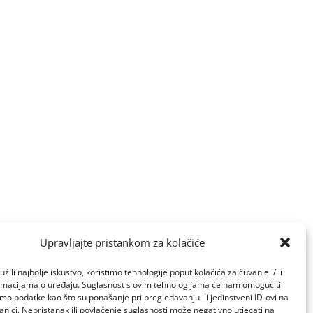
Upravljajte pristankom za kolačiće
žili najbolje iskustvo, koristimo tehnologije poput kolačića za čuvanje i/ili
ormacijama o uređaju. Suglasnost s ovim tehnologijama će nam omogućiti
o podatke kao što su ponašanje pri pregledavanju ili jedinstveni ID-ovi na
anici. Nepristanak ili povlačenje suglasnosti može negativno utjecati na