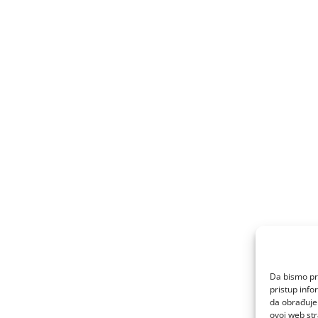
Da bismo pru
pristup inf
da obrađujem
ovoj web str