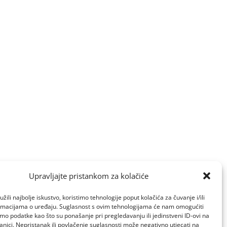
Upravljajte pristankom za kolačiće
žili najbolje iskustvo, koristimo tehnologije poput kolačića za čuvanje i/ili
ormacijama o uređaju. Suglasnost s ovim tehnologijama će nam omogućiti
o podatke kao što su ponašanje pri pregledavanju ili jedinstveni ID-ovi na
anici. Nepristanak ili povlačenje suglasnosti može negativno utjecati na