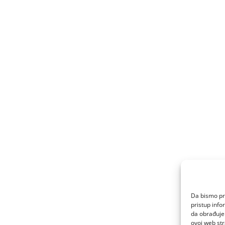
Da bismo pru
pristup inf
da obrađujem
ovoj web str