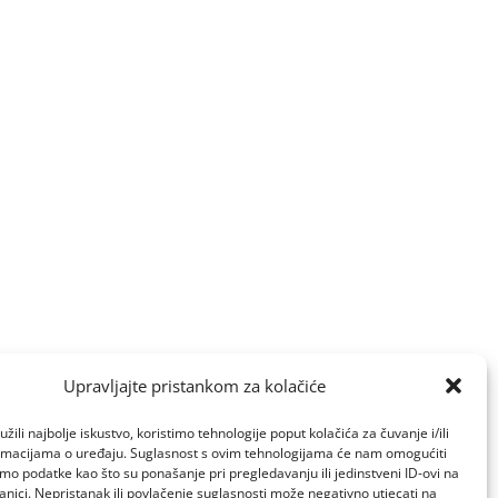
Upravljajte pristankom za kolačiće
žili najbolje iskustvo, koristimo tehnologije poput kolačića za čuvanje i/ili
ormacijama o uređaju. Suglasnost s ovim tehnologijama će nam omogućiti
o podatke kao što su ponašanje pri pregledavanju ili jedinstveni ID-ovi na
anici. Nepristanak ili povlačenje suglasnosti može negativno utjecati na