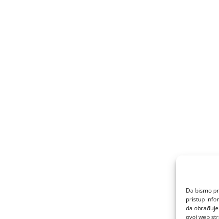
Da bismo pru
pristup inf
da obrađujem
ovoj web str