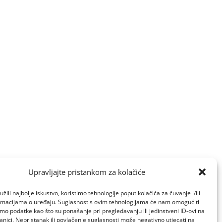
Upravljajte pristankom za kolačiće
žili najbolje iskustvo, koristimo tehnologije poput kolačića za čuvanje i/ili
ormacijama o uređaju. Suglasnost s ovim tehnologijama će nam omogućiti
o podatke kao što su ponašanje pri pregledavanju ili jedinstveni ID-ovi na
anici. Nepristanak ili povlačenje suglasnosti može negativno utjecati na