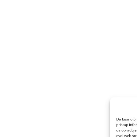
Da bismo pru
pristup inf
da obrađujem
ovoj web str