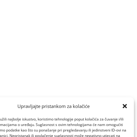
Upravljajte pristankom za kolačiće
žili najbolje iskustvo, koristimo tehnologije poput kolačića za čuvanje i/ili
ormacijama o uređaju. Suglasnost s ovim tehnologijama će nam omogućiti
o podatke kao što su ponašanje pri pregledavanju ili jedinstveni ID-ovi na
anici. Nepristanak ili povlačenje suglasnosti može negativno utjecati na