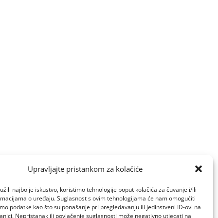
Upravljajte pristankom za kolačiće
žili najbolje iskustvo, koristimo tehnologije poput kolačića za čuvanje i/ili
ormacijama o uređaju. Suglasnost s ovim tehnologijama će nam omogućiti
o podatke kao što su ponašanje pri pregledavanju ili jedinstveni ID-ovi na
anici. Nepristanak ili povlačenje suglasnosti može negativno utjecati na