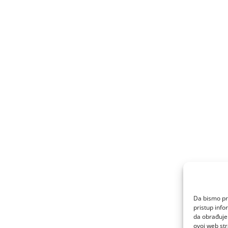
Da bismo pru
pristup inf
da obrađujem
ovoj web str