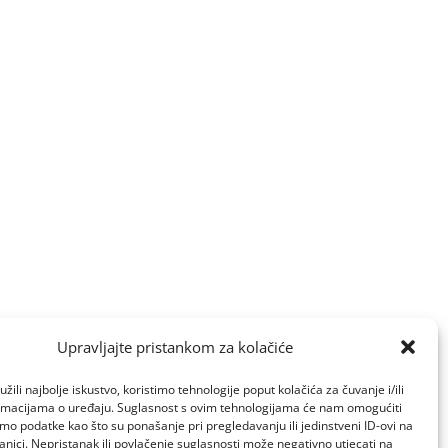
Upravljajte pristankom za kolačiće
žili najbolje iskustvo, koristimo tehnologije poput kolačića za čuvanje i/ili
ormacijama o uređaju. Suglasnost s ovim tehnologijama će nam omogućiti
o podatke kao što su ponašanje pri pregledavanju ili jedinstveni ID-ovi na
anici. Nepristanak ili povlačenje suglasnosti može negativno utjecati na