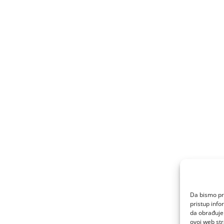
Da bismo pru
pristup inf
da obrađujem
ovoj web str