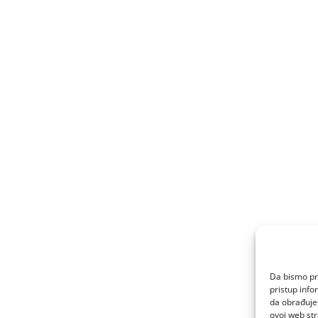
Da bismo pru
pristup inf
da obrađujem
ovoj web str