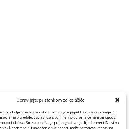
Upravljajte pristankom za kolačiće
žili najbolje iskustvo, koristimo tehnologije poput kolačića za čuvanje i/ili
ormacijama o uređaju. Suglasnost s ovim tehnologijama će nam omogućiti
o podatke kao što su ponašanje pri pregledavanju ili jedinstveni ID-ovi na
anici. Nepristanak ili povlačenje suglasnosti može negativno utjecati na