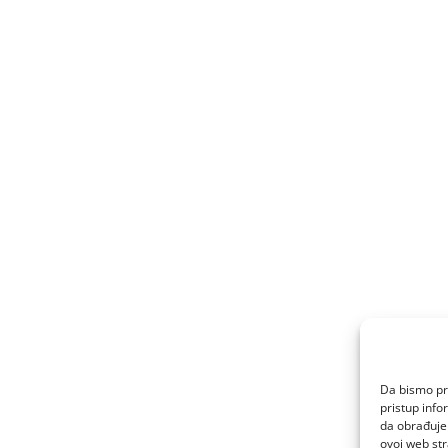
Da bismo pru
pristup inf
da obrađujem
ovoj web str