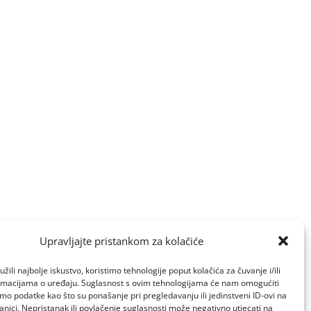
Upravljajte pristankom za kolačiće
žili najbolje iskustvo, koristimo tehnologije poput kolačića za čuvanje i/ili
ormacijama o uređaju. Suglasnost s ovim tehnologijama će nam omogućiti
o podatke kao što su ponašanje pri pregledavanju ili jedinstveni ID-ovi na
anici. Nepristanak ili povlačenje suglasnosti može negativno utjecati na