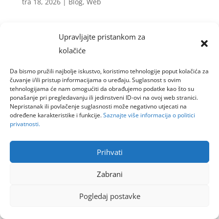
tra 18, 2026
|
Blog
,
Web
Izrada web stranice za montažne kuće za
Upravljajte pristankom za
naručitelja Gradat bila je usmjerena na uštedu
kolačiće
vremena i povećanje kvalitete upita. Ključni
element projekta bio je razvoj informativnog
Da bismo pružili najbolje iskustvo, koristimo tehnologije poput kolačića za
kalkulatora cijene izgradnje kuće, koji
čuvanje i/ili pristup informacijama o uređaju. Suglasnost s ovim
tehnologijama će nam omogućiti da obrađujemo podatke kao što su
potencijalnim kupcima omogućuje brzu
ponašanje pri pregledavanju ili jedinstveni ID-ovi na ovoj web stranici.
Nepristanak ili povlačenje suglasnosti može negativno utjecati na
procjenu...
određene karakteristike i funkcije.
Saznajte više informacija o politici
privatnosti.
Goinfoweb d.o.o.
Prihvati
Zabrani
Pogledaj postavke