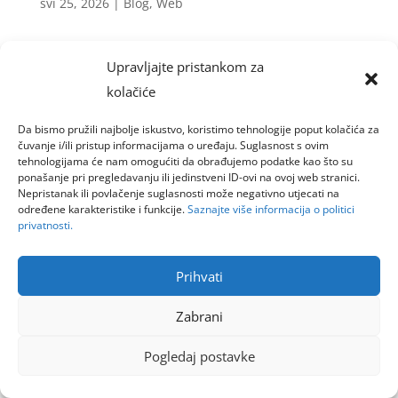
svi 25, 2026
|
Blog
,
Web
Jedna od glavnih tema konferencije Google I/O
Upravljajte pristankom za
2026 bila je transformacija Google
kolačiće
pretraživanja iz klasične tražilice koja prikazuje
“plave linkove” u interaktivni AI sustav koji
Da bismo pružili najbolje iskustvo, koristimo tehnologije poput kolačića za
korisnicima daje gotove odgovore. Promjenu je
čuvanje i/ili pristup informacijama o uređaju. Suglasnost s ovim
tehnologijama će nam omogućiti da obrađujemo podatke kao što su
slikovito opisao novinar Lider Media Jozo...
ponašanje pri pregledavanju ili jedinstveni ID-ovi na ovoj web stranici.
Nepristanak ili povlačenje suglasnosti može negativno utjecati na
određene karakteristike i funkcije.
Saznajte više informacija o politici
privatnosti.
Goinfoweb d.o.o.
Prihvati
Zabrani
Pogledaj postavke