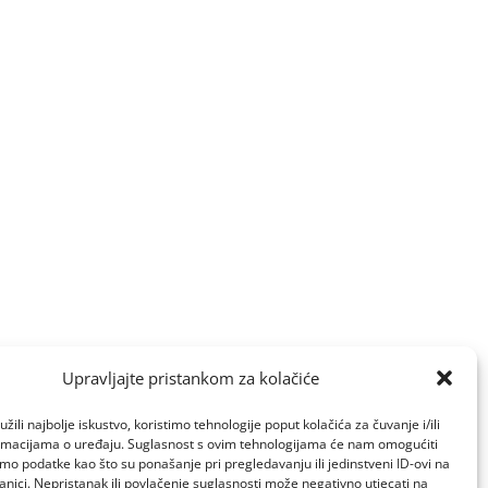
Upravljajte pristankom za kolačiće
žili najbolje iskustvo, koristimo tehnologije poput kolačića za čuvanje i/ili
ormacijama o uređaju. Suglasnost s ovim tehnologijama će nam omogućiti
o podatke kao što su ponašanje pri pregledavanju ili jedinstveni ID-ovi na
anici. Nepristanak ili povlačenje suglasnosti može negativno utjecati na