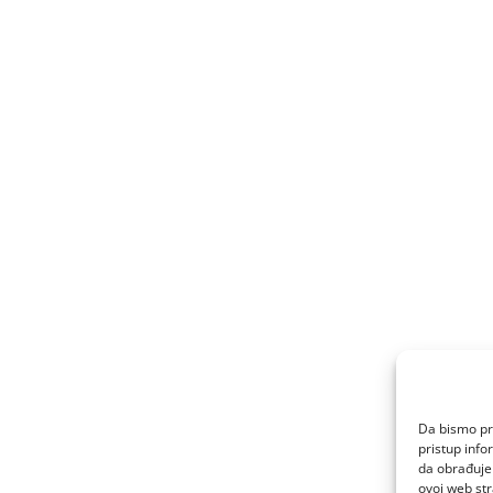
Da bismo pru
pristup inf
da obrađujem
ovoj web str