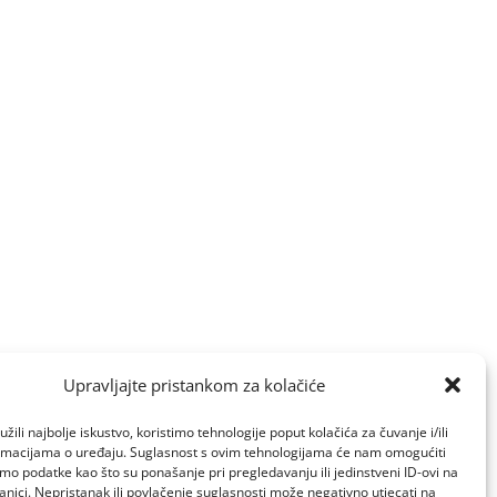
Upravljajte pristankom za kolačiće
žili najbolje iskustvo, koristimo tehnologije poput kolačića za čuvanje i/ili
ormacijama o uređaju. Suglasnost s ovim tehnologijama će nam omogućiti
o podatke kao što su ponašanje pri pregledavanju ili jedinstveni ID-ovi na
anici. Nepristanak ili povlačenje suglasnosti može negativno utjecati na