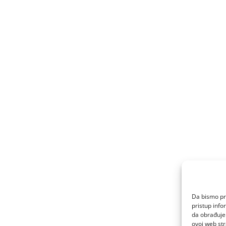
Da bismo pru
pristup inf
da obrađujem
ovoj web str