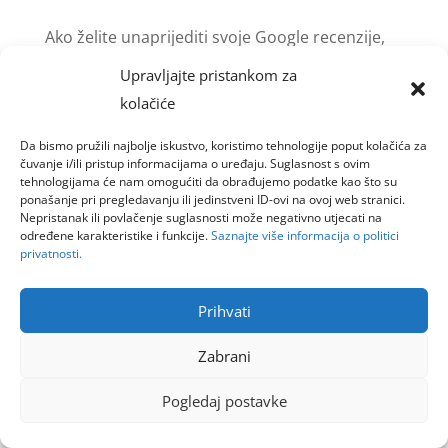
Ako želite unaprijediti svoje Google recenzije,
posjetite naše poveznice u podnožju. Tamo
Upravljajte pristankom za
smo pripremili korisne informacije vezane uz
kolačiće
Google Business Profile i recenzije. Ne
Da bismo pružili najbolje iskustvo, koristimo tehnologije poput kolačića za
zaboravite odvojiti trenutak i istražiti naše
čuvanje i/ili pristup informacijama o uređaju. Suglasnost s ovim
riješenje pod nazivom Recenzija Online. Što je...
tehnologijama će nam omogućiti da obrađujemo podatke kao što su
ponašanje pri pregledavanju ili jedinstveni ID-ovi na ovoj web stranici.
Nepristanak ili povlačenje suglasnosti može negativno utjecati na
određene karakteristike i funkcije.
Saznajte više informacija o politici
privatnosti.
Goinfoweb d.o.o.
Prihvati
Zabrani
Pogledaj postavke