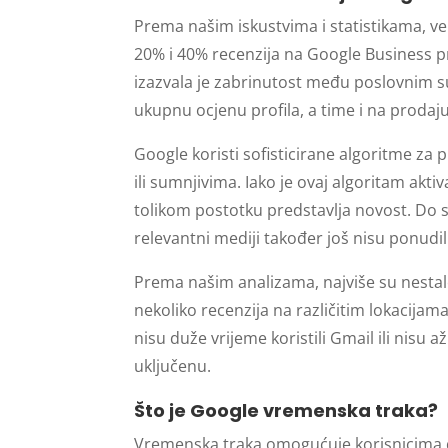
Prema našim iskustvima i statistikama, ve
20% i 40% recenzija na Google Business pro
izazvala je zabrinutost među poslovnim s
ukupnu ocjenu profila, a time i na prodaju
Google koristi sofisticirane algoritme za 
ili sumnjivima. Iako je ovaj algoritam ak
tolikom postotku predstavlja novost. Do 
relevantni mediji također još nisu ponudil
Prema našim analizama, najviše su nestale 
nekoliko recenzija na različitim lokacijam
nisu duže vrijeme koristili Gmail ili nisu
uključenu.
Što je Google vremenska traka?
Vremenska traka omogućuje korisnicima da s