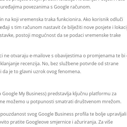
m uređajima povezanima s Google računom.
 na koji vremenska traka funkcionira. Ako korisnik odluči
đaji s tim računom nastavit će bilježiti nove posjete i lokaci
ostavke, postoji mogućnost da se podaci vremenske trake
ici ne otvaraju e-mailove s obavijestima o promjenama te bi
klanjanje recenzija. No, bez službene potvrde od strane
 da je to glavni uzrok ovog fenomena.
o Google My Business) predstavlja ključnu platformu za
li ga ne možemo u potpunosti smatrati društvenom mrežom.
 pouzdanost svog Google Business profila te bolje upravljali
to pratite Googleove smjernice i ažuriranja. Za više