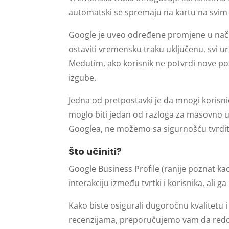
automatski se spremaju na kartu na svi
Google je uveo određene promjene u način
ostaviti vremensku traku uključenu, svi ure
Međutim, ako korisnik ne potvrdi nove p
izgube.
Jedna od pretpostavki je da mnogi korisn
moglo biti jedan od razloga za masovno u
Googlea, ne možemo sa sigurnošću tvrditi
Što učiniti?
Google Business Profile (ranije poznat ka
interakciju između tvrtki i korisnika, a
Kako biste osigurali dugoročnu kvalitetu i
recenzijama, preporučujemo vam da redovi