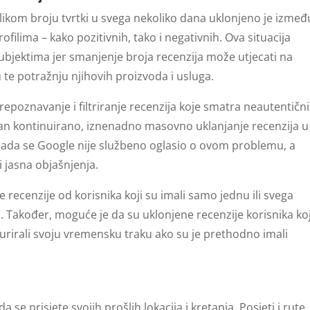
likom broju tvrtki u svega nekoliko dana uklonjeno je izmeđ
filima – kako pozitivnih, tako i negativnih. Ova situacija
ubjektima jer smanjenje broja recenzija može utjecati na
 te potražnju njihovih proizvoda i usluga.
prepoznavanje i filtriranje recenzija koje smatra neautentič
tivan kontinuirano, iznenadno masovno uklanjanje recenzija u
sada se Google nije službeno oglasio o ovom problemu, a
i jasna objašnjenja.
recenzije od korisnika koji su imali samo jednu ili svega
a. Također, moguće je da su uklonjene recenzije korisnika koj
 ažurirali svoju vremensku traku ako su je prethodno imali
e prisjete svojih prošlih lokacija i kretanja. Posjeti i rute