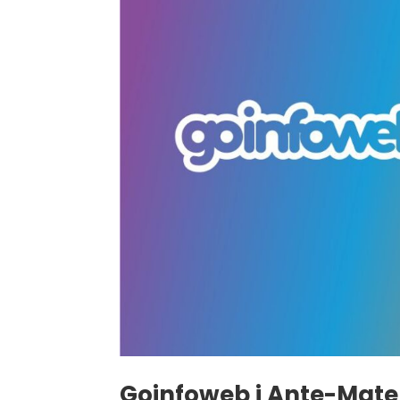
Goinfoweb i Ante-Mate