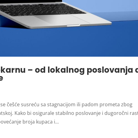
ekarnu – od lokalnog poslovanja 
e
 se češće susreću sa stagnacijom ili padom prometa zbog
skoj. Kako bi osigurale stabilno poslovanje i dugoročni rast
povećanje broja kupaca i...