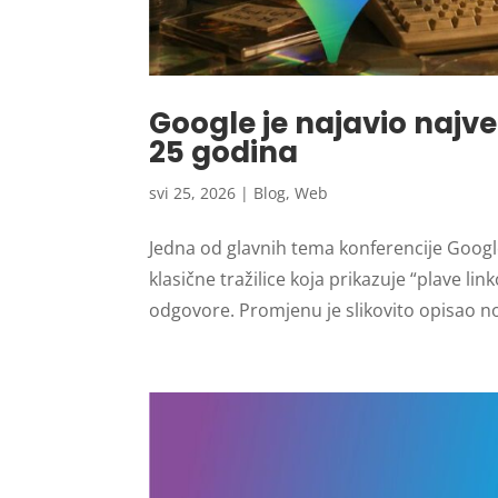
Google je najavio najv
25 godina
svi 25, 2026
|
Blog
,
Web
Jedna od glavnih tema konferencije Google
klasične tražilice koja prikazuje “plave lin
odgovore. Promjenu je slikovito opisao no