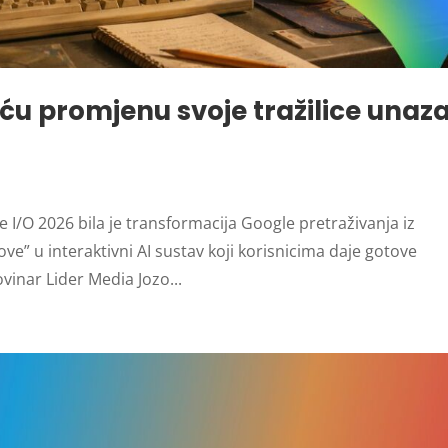
eću promjenu svoje tražilice unaz
 I/O 2026 bila je transformacija Google pretraživanja iz
kove” u interaktivni AI sustav koji korisnicima daje gotove
vinar Lider Media Jozo...