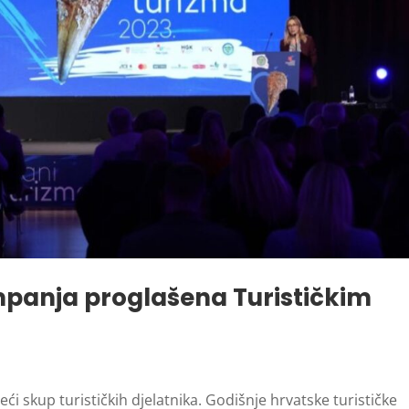
panja proglašena Turističkim
ći skup turističkih djelatnika. Godišnje hrvatske turističke