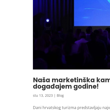
Naša marketinška kam
događajem godine!
stu 13, 2023
|
Blog
Dani hrvatskog turizma predstavljaju najve