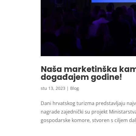
Naša marketinška kam
događajem godine!
stu 13, 2023
|
Blog
Dani hrvatskog turizma predstavljaju najve
nagrade zajednički su projekt Ministarstva
gospodarske komore, stvoren s ciljem dalj