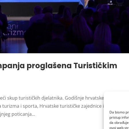
panja proglašena Turističkim
ći skup turističkih djelatnika. Godišnje hrvatske turističke
 turizma i sporta, Hrvatske turističke zajednice i Hrvatske
Da bismo pru
njeg poticanja...
pristup inf
da obrađujem
ovoj web str