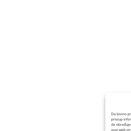
Da bismo pru
pristup inf
da obrađujem
ovoj web str