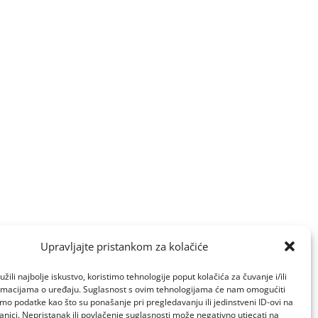
Upravljajte pristankom za kolačiće
žili najbolje iskustvo, koristimo tehnologije poput kolačića za čuvanje i/ili
ormacijama o uređaju. Suglasnost s ovim tehnologijama će nam omogućiti
o podatke kao što su ponašanje pri pregledavanju ili jedinstveni ID-ovi na
anici. Nepristanak ili povlačenje suglasnosti može negativno utjecati na