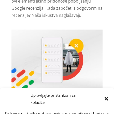
ovi elementi jasno pridonose poboljšanju
Google recenzija. Kada započeti s odgovorm na
recenzije? Naša iskustva naglašavaju...
Upravljajte pristankom za
Lažne Google recenzije
kolačiće
sij 24, 2024
|
Blog
Da bismo pružili najbolje iskustvo, koristimo tehnologije poput kolačića za